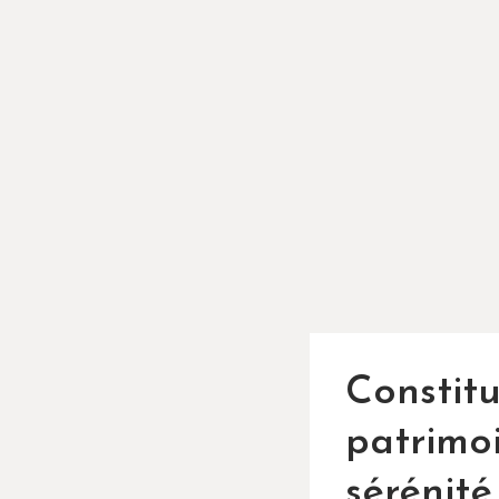
Constitu
patrimo
sérénité