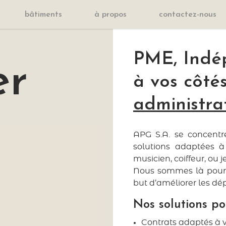
bâtiments
à propos
contactez-nous
PME, Indé
er
à vos côté
administrat
APG S.A. se concentr
solutions adaptées à
musicien, coiffeur, ou 
Nous sommes là pour v
but d’améliorer les dép
Nos solutions po
Contrats adaptés à v